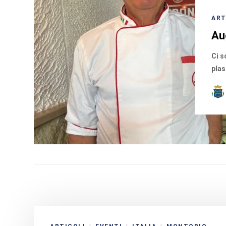
ART
Au
Ci s
plas