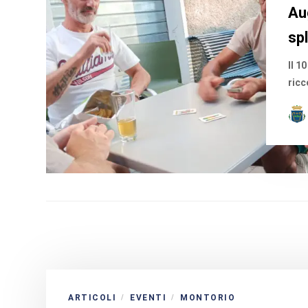
Au
spl
Il 1
ricc
ARTICOLI
EVENTI
MONTORIO
/
/