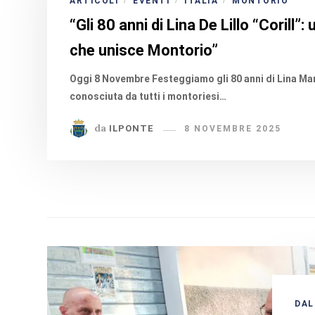
ARTICOLI
EVENTI
ITALIA
MONTORIO
/
/
/
“Gli 80 anni di Lina De Lillo “Corill”:
che unisce Montorio”
Oggi 8 Novembre Festeggiamo gli 80 anni di Lina Mann
conosciuta da tutti i montoriesi…
da
ILPONTE
8 NOVEMBRE 2025
DAL