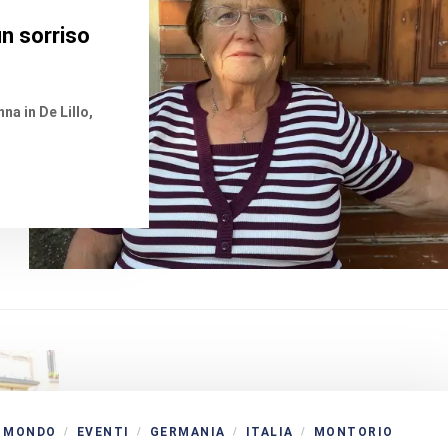
 un sorriso
a in De Lillo,
 MONDO
EVENTI
GERMANIA
ITALIA
MONTORIO
/
/
/
/