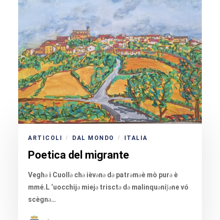
ARTICOLI
DAL MONDO
ITALIA
/
/
Poetica del migrante
Veghə i Cuollə chə ièvənə də patrəməè mò purə è
mmé.L ‘uocchijə miejə trisctə də malinquəniǰəne vó
scègnə…