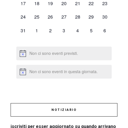
0
0
0
0
0
0
0
17
18
19
20
21
22
23
eventi,
eventi,
eventi,
eventi,
eventi,
eventi,
eventi,
0
0
0
0
0
0
0
24
25
26
27
28
29
30
eventi,
eventi,
eventi,
eventi,
eventi,
eventi,
eventi,
0
0
0
0
0
0
0
31
1
2
3
4
5
6
eventi,
eventi,
eventi,
eventi,
eventi,
eventi,
eventi,
Non ci sono eventi previsti.
Non ci sono eventi in questa giornata.
NOTIZIARIO
iscriviti per esser aggiornato su quando arrivano