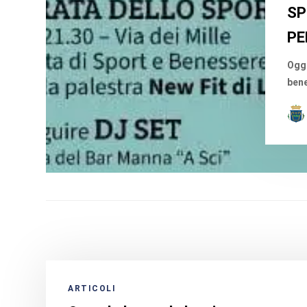
SP
PE
Oggi
bene
ARTICOLI