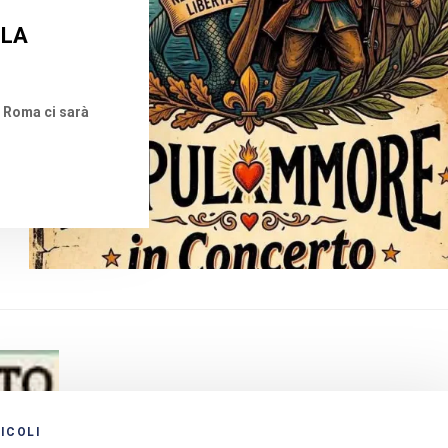
 LA
ia Roma ci sarà
ICOLI