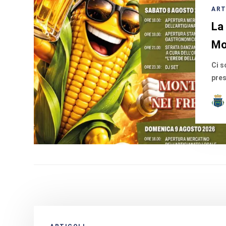
ART
La
Mo
Ci s
pres