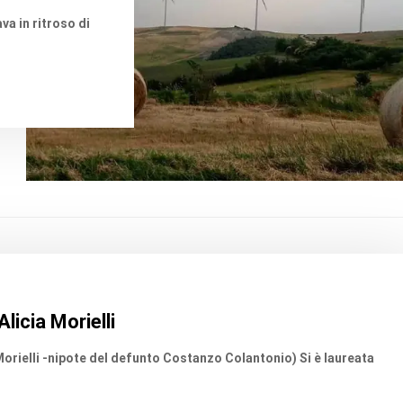
va in ritroso di
6
licia Morielli
 Morielli -nipote del defunto Costanzo Colantonio) Si è laureata