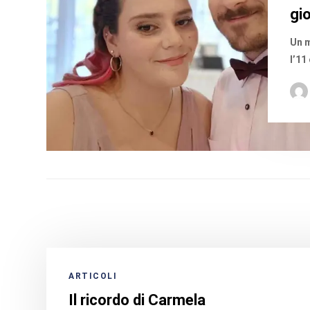
gi
Un m
l’11
ARTICOLI
Il ricordo di Carmela