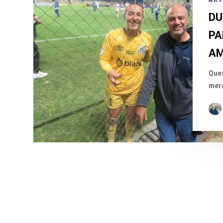
ART
DU
PA
AM
Ques
mera