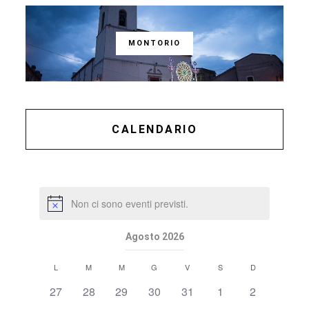
MONTORIO
CALENDARIO
Non ci sono eventi previsti.
Agosto 2026
Calendario
L
M
M
G
V
S
D
di
0
0
0
0
0
0
0
27
28
29
30
31
1
2
Eventi
eventi,
eventi,
eventi,
eventi,
eventi,
eventi,
eventi,