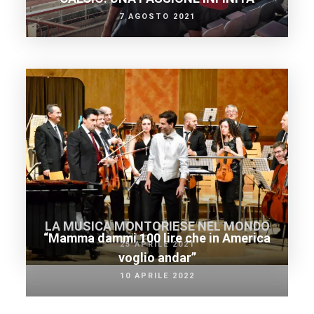
7 AGOSTO 2021
LA MUSICA MONTORIESE NEL MONDO
“Mamma dammi 100 lire che in America
25 APRILE 2021
voglio andar”
10 APRILE 2022