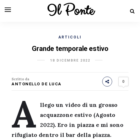
Il Ponte
ARTICOLI
Grande temporale estivo
18 DICEMBRE 2022
Scritto da
0
ANTONELLO DE LUCA
A
llego un video di un grosso
acquazzone estivo (Agosto
2022). Ero in piazza e mi sono
rifugiato dentro il bar della piazza.