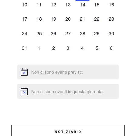
0
0
0
0
0
0
0
10
11
12
13
14
15
16
eventi,
eventi,
eventi,
eventi,
eventi,
eventi,
eventi,
0
0
0
0
0
0
0
17
18
19
20
21
22
23
eventi,
eventi,
eventi,
eventi,
eventi,
eventi,
eventi,
0
0
0
0
0
0
0
24
25
26
27
28
29
30
eventi,
eventi,
eventi,
eventi,
eventi,
eventi,
eventi,
0
0
0
0
0
0
0
31
1
2
3
4
5
6
eventi,
eventi,
eventi,
eventi,
eventi,
eventi,
eventi,
Non ci sono eventi previsti.
Non ci sono eventi in questa giornata.
NOTIZIARIO