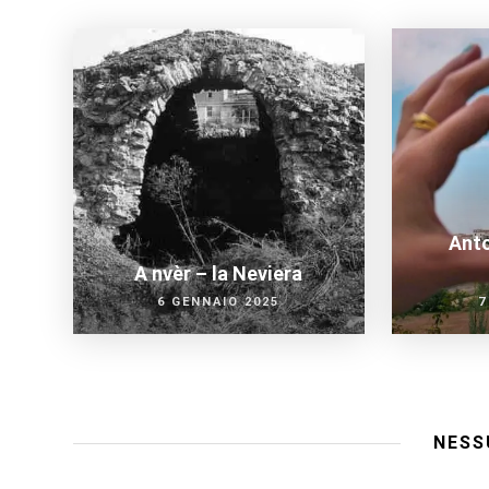
Anto
A nvèr – la Neviera
6 GENNAIO 2025
7
NESS