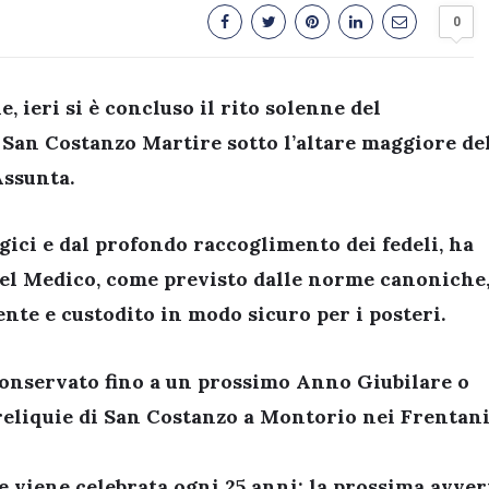
0
ne,
ieri si è concluso il rito solenne del
 San Costanzo Martire
sotto l’altare maggiore de
Assunta.
gici e dal profondo raccoglimento dei fedeli, ha
del Medico
, come previsto dalle norme canoniche
mente e custodito in modo sicuro per i posteri
.
 conservato
fino a un prossimo Anno Giubilare o
 reliquie di San Costanzo a Montorio nei Frentani
ne viene celebrata ogni 25 anni: la prossima avve