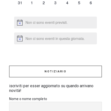
0
0
0
0
0
0
0
31
1
2
3
4
5
6
eventi,
eventi,
eventi,
eventi,
eventi,
eventi,
eventi,
Non ci sono eventi previsti.
Non ci sono eventi in questa giornata.
NOTIZIARIO
iscriviti per esser aggiornato su quando arrivano
novità!
Nome o nome completo