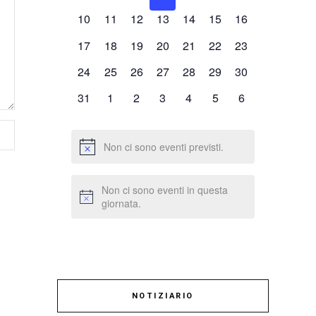
eventi,
eventi,
eventi,
eventi,
eventi,
eventi,
eventi,
0
0
0
0
0
0
0
10
11
12
13
14
15
16
eventi,
eventi,
eventi,
eventi,
eventi,
eventi,
eventi,
0
0
0
0
0
0
0
17
18
19
20
21
22
23
eventi,
eventi,
eventi,
eventi,
eventi,
eventi,
eventi,
0
0
0
0
0
0
0
24
25
26
27
28
29
30
eventi,
eventi,
eventi,
eventi,
eventi,
eventi,
eventi,
0
0
0
0
0
0
0
31
1
2
3
4
5
6
eventi,
eventi,
eventi,
eventi,
eventi,
eventi,
eventi,
Non ci sono eventi previsti.
Non ci sono eventi in questa
giornata.
NOTIZIARIO