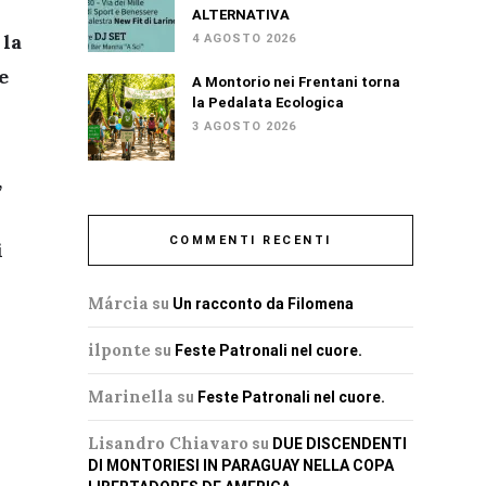
ALTERNATIVA
 la
4 AGOSTO 2026
e
A Montorio nei Frentani torna
la Pedalata Ecologica
3 AGOSTO 2026
,
COMMENTI RECENTI
i
Márcia
su
Un racconto da Filomena
ilponte
su
Feste Patronali nel cuore.
Marinella
su
Feste Patronali nel cuore.
Lisandro Chiavaro
su
DUE DISCENDENTI
DI MONTORIESI IN PARAGUAY NELLA COPA