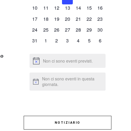
eventi,
eventi,
eventi,
eventi,
eventi,
eventi,
eventi,
0
0
0
0
0
0
0
10
11
12
13
14
15
16
eventi,
eventi,
eventi,
eventi,
eventi,
eventi,
eventi,
0
0
0
0
0
0
0
17
18
19
20
21
22
23
eventi,
eventi,
eventi,
eventi,
eventi,
eventi,
eventi,
0
0
0
0
0
0
0
24
25
26
27
28
29
30
eventi,
eventi,
eventi,
eventi,
eventi,
eventi,
eventi,
0
0
0
0
0
0
0
31
1
2
3
4
5
6
eventi,
eventi,
eventi,
eventi,
eventi,
eventi,
eventi,
to
Non ci sono eventi previsti.
Non ci sono eventi in questa
giornata.
o
NOTIZIARIO