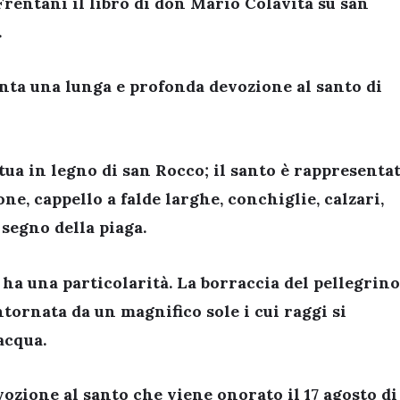
rentani il libro di don Mario Colavita su
san
.
ta una lunga e profonda devozione al santo di
tua in legno di san Rocco; il santo è rappresenta
ne, cappello a falde larghe, conchiglie, calzari,
 segno della piaga.
ha una particolarità. La borraccia del pellegrin
ntornata da un magnifico sole i cui raggi si
acqua.
zione al santo che viene onorato il 17 agosto di