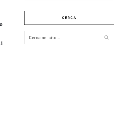
CERCA
lo
ui