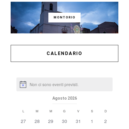
MONTORIO
CALENDARIO
Non ci sono eventi previsti.
Agosto 2026
Calendario
L
M
M
G
V
S
D
di
0
0
0
0
0
0
0
27
28
29
30
31
1
2
Eventi
eventi,
eventi,
eventi,
eventi,
eventi,
eventi,
eventi,