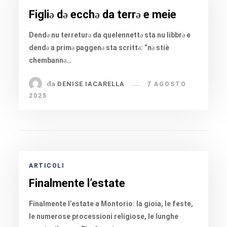
Figliə də ecchə da terrə e meie
Dendə nu terreturə da quelennettə sta nu libbrə e
dendə a primə paggenə sta scrittə: “nə stiè
chembannə…
da
DENISE IACARELLA
7 AGOSTO
2025
ARTICOLI
Finalmente l’estate
Finalmente l’estate a Montorio: la gioia, le feste,
le numerose processioni religiose, le lunghe