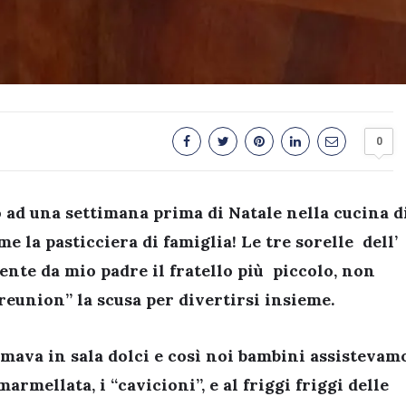
0
 ad una settimana prima di Natale nella cucina d
me la pasticciera di famiglia! Le tre sorelle dell’
nte da mio padre il fratello più piccolo, non
eunion” la scusa per divertirsi insieme.
rmava in sala dolci e così noi bambini assistevam
armellata, i “cavicioni”, e al friggi friggi delle