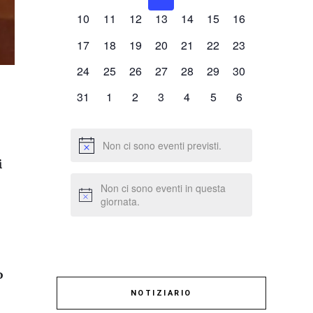
eventi,
eventi,
eventi,
eventi,
eventi,
eventi,
eventi,
0
0
0
0
0
0
0
10
11
12
13
14
15
16
eventi,
eventi,
eventi,
eventi,
eventi,
eventi,
eventi,
0
0
0
0
0
0
0
17
18
19
20
21
22
23
eventi,
eventi,
eventi,
eventi,
eventi,
eventi,
eventi,
0
0
0
0
0
0
0
24
25
26
27
28
29
30
eventi,
eventi,
eventi,
eventi,
eventi,
eventi,
eventi,
0
0
0
0
0
0
0
31
1
2
3
4
5
6
eventi,
eventi,
eventi,
eventi,
eventi,
eventi,
eventi,
Non ci sono eventi previsti.
i
Non ci sono eventi in questa
giornata.
o
NOTIZIARIO