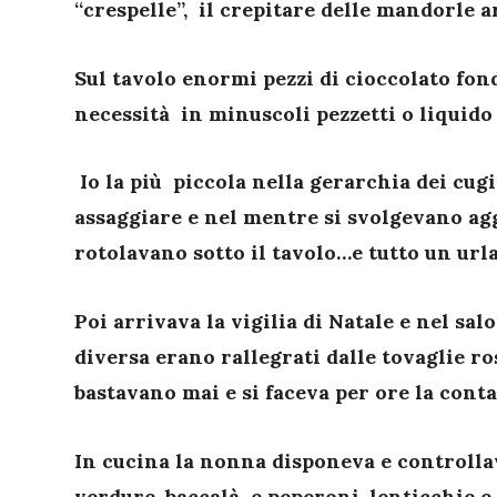
“crespelle”, il crepitare delle mandorle a
Sul tavolo enormi pezzi di cioccolato fon
necessità in minuscoli pezzetti o liquido
Io la più piccola nella gerarchia dei cug
assaggiare e nel mentre si svolgevano agg
rotolavano sotto il tavolo…e tutto un urlar
Poi arrivava la vigilia di Natale e nel salo
diversa erano rallegrati dalle tovaglie ro
bastavano mai e si faceva per ore la conta 
In cucina la nonna disponeva e controllava 
verdure, baccalà e peperoni, lenticchie e