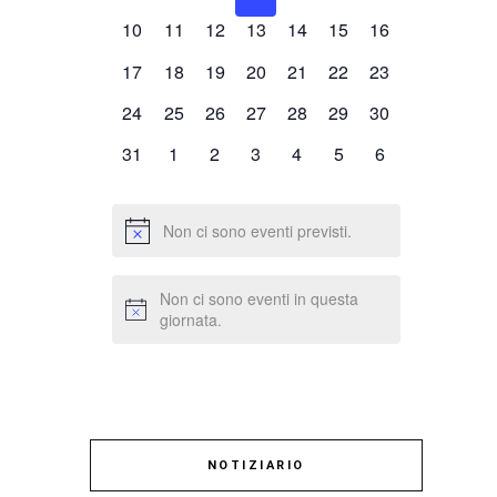
eventi,
eventi,
eventi,
eventi,
eventi,
eventi,
eventi,
0
0
0
0
0
0
0
10
11
12
13
14
15
16
eventi,
eventi,
eventi,
eventi,
eventi,
eventi,
eventi,
0
0
0
0
0
0
0
17
18
19
20
21
22
23
eventi,
eventi,
eventi,
eventi,
eventi,
eventi,
eventi,
0
0
0
0
0
0
0
24
25
26
27
28
29
30
eventi,
eventi,
eventi,
eventi,
eventi,
eventi,
eventi,
0
0
0
0
0
0
0
31
1
2
3
4
5
6
eventi,
eventi,
eventi,
eventi,
eventi,
eventi,
eventi,
Non ci sono eventi previsti.
Non ci sono eventi in questa
giornata.
NOTIZIARIO