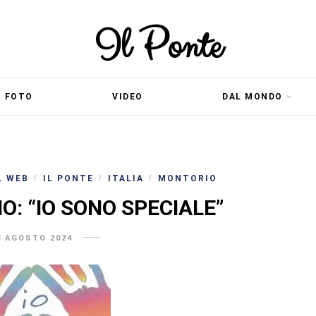
Il Ponte
FOTO
VIDEO
DAL MONDO
L WEB
IL PONTE
ITALIA
MONTORIO
/
/
/
: “IO SONO SPECIALE”
8 AGOSTO 2024