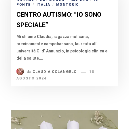
COMUNE
DAL MONDO
DAL WEB
IL
PONTE
ITALIA
MONTORIO
/
/
CENTRO AUTISMO: “IO SONO
SPECIALE”
Mi chiamo Claudia, ragazza molisana,
precisamente campobassana, laureata all’
università G. d’ Annunzio, in psicologia clinica e
della salute.…
da
CLAUDIA COLANGELO
18
AGOSTO 2024