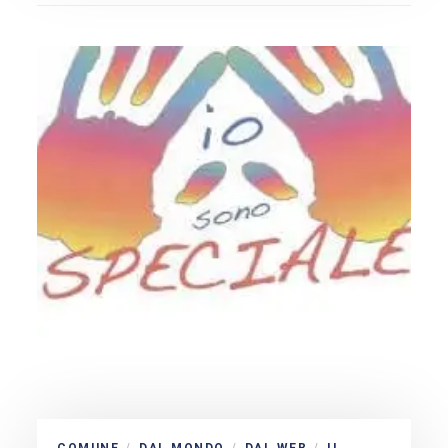
/
/
/