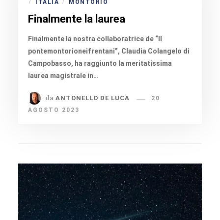
ITALIA
MONTORIO
/
/
Finalmente la laurea
Finalmente la nostra collaboratrice de “Il
pontemontorioneifrentani”, Claudia Colangelo di
Campobasso, ha raggiunto la meritatissima
laurea magistrale in…
da
ANTONELLO DE LUCA
20
AGOSTO 2023