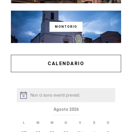
MONTORIO
CALENDARIO
Non ci sono eventi previsti.
Agosto 2026
Calendario
L
M
M
G
V
S
D
di