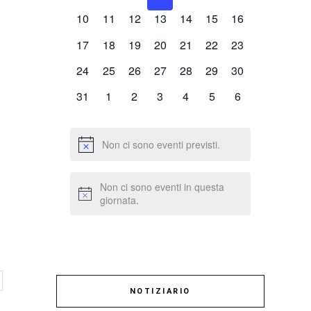
eventi,
eventi,
eventi,
eventi,
eventi,
eventi,
eventi,
0
0
0
0
0
0
0
10
11
12
13
14
15
16
eventi,
eventi,
eventi,
eventi,
eventi,
eventi,
eventi,
0
0
0
0
0
0
0
17
18
19
20
21
22
23
eventi,
eventi,
eventi,
eventi,
eventi,
eventi,
eventi,
0
0
0
0
0
0
0
24
25
26
27
28
29
30
eventi,
eventi,
eventi,
eventi,
eventi,
eventi,
eventi,
0
0
0
0
0
0
0
31
1
2
3
4
5
6
eventi,
eventi,
eventi,
eventi,
eventi,
eventi,
eventi,
Non ci sono eventi previsti.
Non ci sono eventi in questa
giornata.
NOTIZIARIO