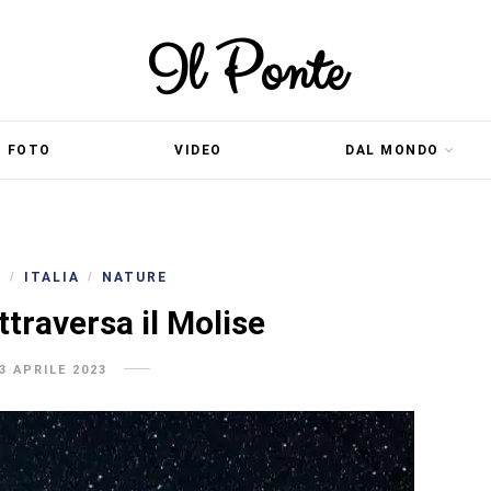
Il Ponte
FOTO
VIDEO
DAL MONDO
B
ITALIA
NATURE
/
/
ttraversa il Molise
3 APRILE 2023