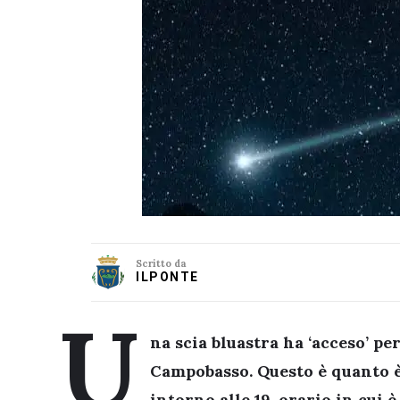
Scritto da
ILPONTE
U
na scia bluastra ha ‘acceso’ pe
Campobasso. Questo è quanto è 
intorno alle 19, orario in cui 