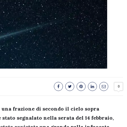
0
r una frazione di secondo il cielo sopra
stato segnalato nella serata del 14 febbraio,
è stata avvistata una grande palla infuocata