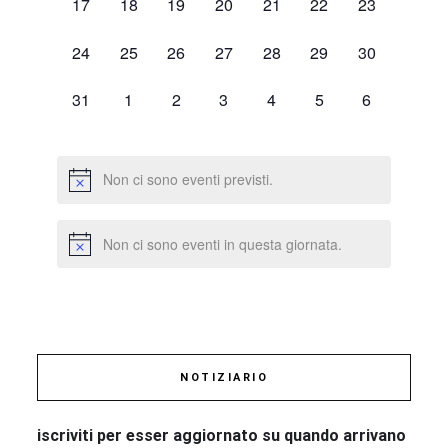
0
0
0
0
0
0
0
17
18
19
20
21
22
23
eventi,
eventi,
eventi,
eventi,
eventi,
eventi,
eventi,
0
0
0
0
0
0
0
24
25
26
27
28
29
30
eventi,
eventi,
eventi,
eventi,
eventi,
eventi,
eventi,
0
0
0
0
0
0
0
31
1
2
3
4
5
6
eventi,
eventi,
eventi,
eventi,
eventi,
eventi,
eventi,
Non ci sono eventi previsti.
Non ci sono eventi in questa giornata.
NOTIZIARIO
iscriviti per esser aggiornato su quando arrivano