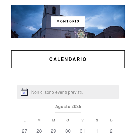
MONTORIO
CALENDARIO
Non ci sono eventi previsti.
Agosto 2026
Calendario
L
M
M
G
V
S
D
di
0
0
0
0
0
0
0
27
28
29
30
31
1
2
Eventi