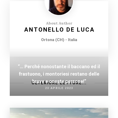
About Author
ANTONELLO DE LUCA
Ortona (CH) - Italia
“… Perché nonostante il baccano ed il
frastuono, i montoriesi restano delle
brave e oneste persone!”
ULTERIORE LETTURE...
23 APRILE 2023