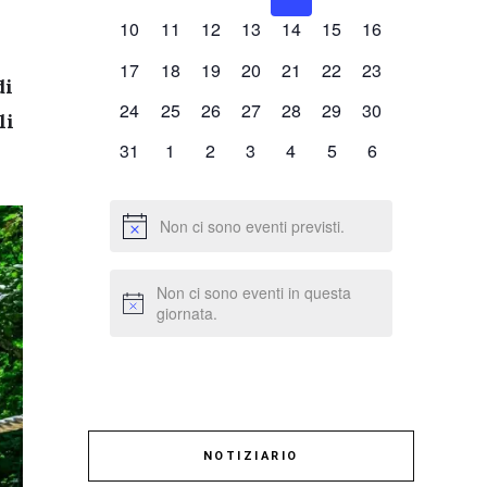
eventi,
eventi,
eventi,
eventi,
eventi,
eventi,
eventi,
.
0
0
0
0
0
0
0
10
11
12
13
14
15
16
eventi,
eventi,
eventi,
eventi,
eventi,
eventi,
eventi,
0
0
0
0
0
0
0
17
18
19
20
21
22
23
di
eventi,
eventi,
eventi,
eventi,
eventi,
eventi,
eventi,
0
0
0
0
0
0
0
24
25
26
27
28
29
30
li
eventi,
eventi,
eventi,
eventi,
eventi,
eventi,
eventi,
0
0
0
0
0
0
0
31
1
2
3
4
5
6
eventi,
eventi,
eventi,
eventi,
eventi,
eventi,
eventi,
Non ci sono eventi previsti.
Non ci sono eventi in questa
giornata.
NOTIZIARIO