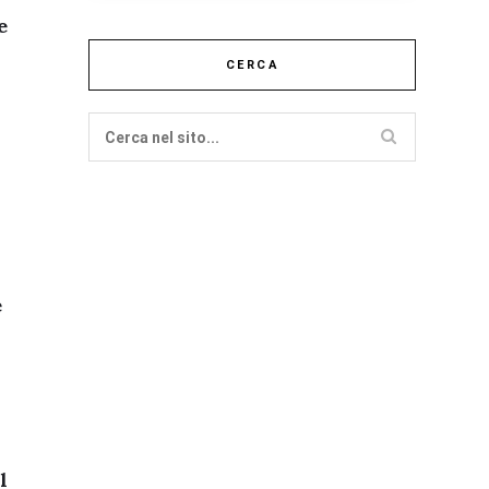
e
CERCA
e
l