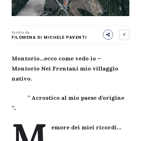
Scritto da
0
FILOMENA DI MICHELE PAVENTI
Montorio…ecco come vedo io –
Montorio Nei Frentani mio villaggio
nativo.
” Acrostico al mio paese d’origine
“..
M
emore dei miei ricordi…