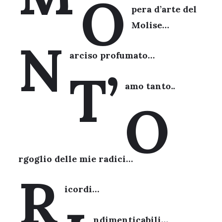
O
pera d’arte del
Molise…
N
arciso profumato…
T’
amo tanto..
O
rgoglio delle mie radici…
R
icordi…
ndimenticabili…