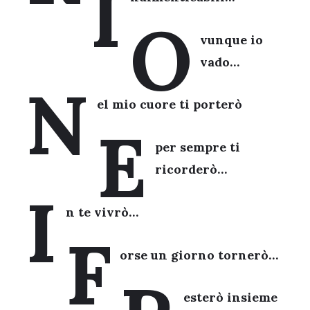
I
O
vunque io
vado…
N
el mio cuore ti porterò
E
per sempre ti
ricorderò…
I
n te vivrò…
F
orse un giorno tornerò…
esterò insieme