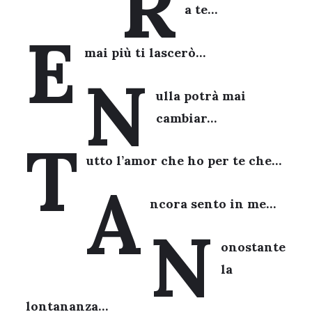
R
a te…
E
mai più ti lascerò…
N
ulla potrà mai
cambiar…
T
utto l’amor che ho per te che…
A
ncora sento in me…
N
onostante
la
lontananza…