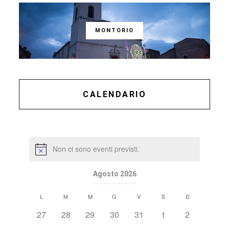
MONTORIO
CALENDARIO
Non ci sono eventi previsti.
Agosto 2026
Calendario
L
M
M
G
V
S
D
di
0
0
0
0
0
0
0
27
28
29
30
31
1
2
Eventi
eventi,
eventi,
eventi,
eventi,
eventi,
eventi,
eventi,