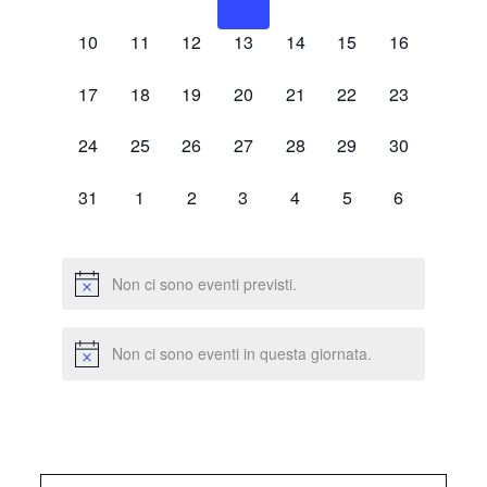
eventi,
eventi,
eventi,
eventi,
eventi,
eventi,
eventi,
0
0
0
0
0
0
0
10
11
12
13
14
15
16
eventi,
eventi,
eventi,
eventi,
eventi,
eventi,
eventi,
0
0
0
0
0
0
0
17
18
19
20
21
22
23
eventi,
eventi,
eventi,
eventi,
eventi,
eventi,
eventi,
0
0
0
0
0
0
0
24
25
26
27
28
29
30
eventi,
eventi,
eventi,
eventi,
eventi,
eventi,
eventi,
0
0
0
0
0
0
0
31
1
2
3
4
5
6
eventi,
eventi,
eventi,
eventi,
eventi,
eventi,
eventi,
Non ci sono eventi previsti.
Non ci sono eventi in questa giornata.