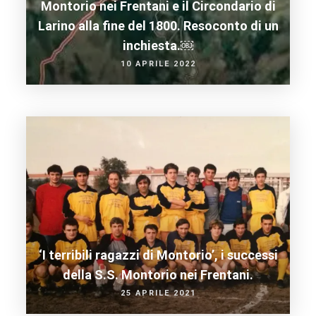
Montorio nei Frentani e il Circondario di
Larino alla fine del 1800. Resoconto di un
inchiesta.￼
10 APRILE 2022
‘I terribili ragazzi di Montorio’, i successi
della S.S. Montorio nei Frentani.
25 APRILE 2021