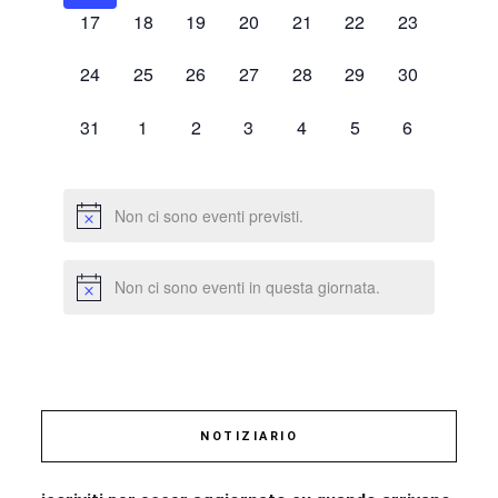
0
0
0
0
0
0
0
17
18
19
20
21
22
23
eventi,
eventi,
eventi,
eventi,
eventi,
eventi,
eventi,
0
0
0
0
0
0
0
24
25
26
27
28
29
30
eventi,
eventi,
eventi,
eventi,
eventi,
eventi,
eventi,
0
0
0
0
0
0
0
31
1
2
3
4
5
6
eventi,
eventi,
eventi,
eventi,
eventi,
eventi,
eventi,
Non ci sono eventi previsti.
Non ci sono eventi in questa giornata.
NOTIZIARIO