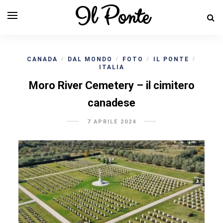
Il Ponte
CANADA
DAL MONDO
FOTO
IL PONTE
/
/
/
/
ITALIA
Moro River Cemetery – il cimitero
canadese
7 APRILE 2024