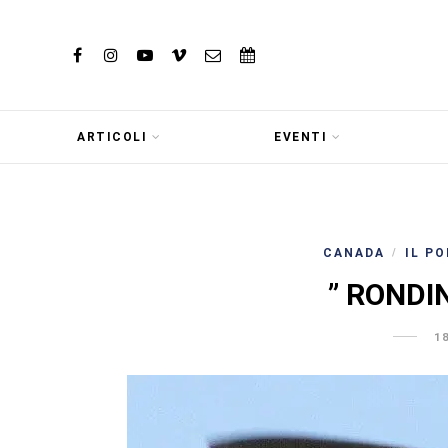
ARTICOLI
EVENTI
CANADA
IL P
/
” RONDI
1