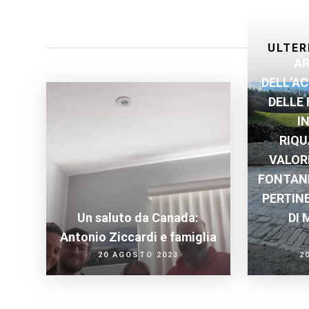
ULTER
AR
DELL’AC
DELLE 
I
RIQU
VALOR
FONTANE
PERTIN
Un saluto da Canada:
DI 
Antonio Ziccardi e famiglia
20 AGOSTO 2023
2