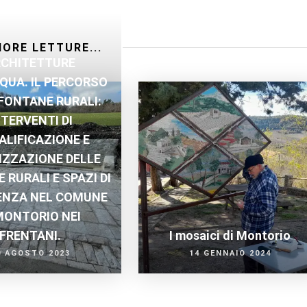
IORE LETTURE...
CHITETTURE
QUA. IL PERCORSO
FONTANE RURALI:
NTERVENTI DI
ALIFICAZIONE E
IZZAZIONE DELLE
 RURALI E SPAZI DI
ENZA NEL COMUNE
MONTORIO NEI
FRENTANI.
I mosaici di Montorio
0 AGOSTO 2023
14 GENNAIO 2024