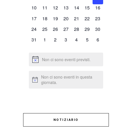
eventi,
eventi,
eventi,
eventi,
eventi,
eventi,
eventi,
0
0
0
0
0
0
0
10
11
12
13
14
15
16
eventi,
eventi,
eventi,
eventi,
eventi,
eventi,
eventi,
0
0
0
0
0
0
0
17
18
19
20
21
22
23
eventi,
eventi,
eventi,
eventi,
eventi,
eventi,
eventi,
0
0
0
0
0
0
0
24
25
26
27
28
29
30
eventi,
eventi,
eventi,
eventi,
eventi,
eventi,
eventi,
0
0
0
0
0
0
0
31
1
2
3
4
5
6
eventi,
eventi,
eventi,
eventi,
eventi,
eventi,
eventi,
Non ci sono eventi previsti.
Non ci sono eventi in questa
giornata.
NOTIZIARIO