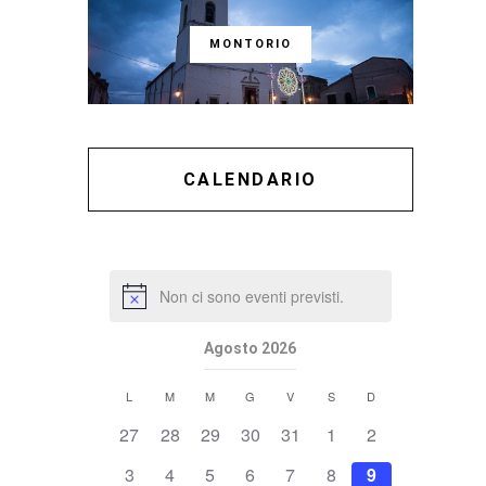
MONTORIO
CALENDARIO
Non ci sono eventi previsti.
Agosto 2026
Calendario
L
M
M
G
V
S
D
di
0
0
0
0
0
0
0
27
28
29
30
31
1
2
Eventi
eventi,
eventi,
eventi,
eventi,
eventi,
eventi,
eventi,
0
0
0
0
0
0
0
3
4
5
6
7
8
9